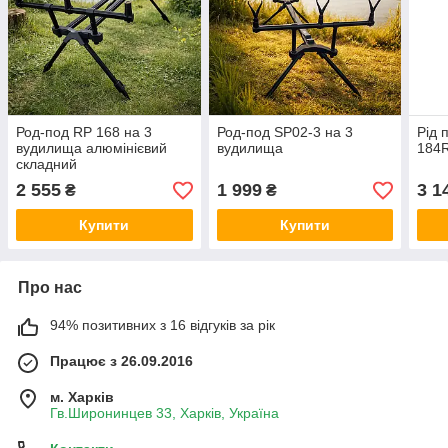
Род-под RP 168 на 3
Род-под SP02-3 на 3
Рід 
вудилища алюмінієвий
вудилища
184
складний
2 555
1 999
3 1
₴
₴
Купити
Купити
Про нас
94% позитивних з 16 відгуків за рік
Працює з 26.09.2016
м. Харків
Гв.Широнинцев 33, Харків, Україна