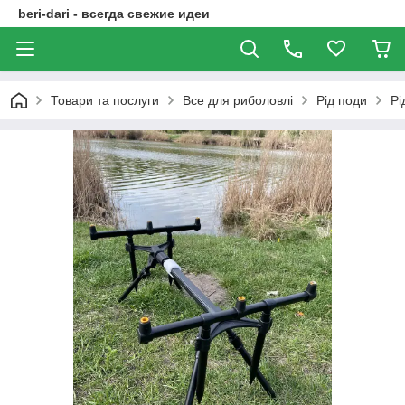
beri-dari - всегда свежие идеи
Товари та послуги
Все для риболовлі
Рід поди
Рі