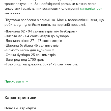
транспортування. За необхідності рогачики можна легко
викрутити і замість них встановити електронні
сигналізатори
клювання.
Підставка зроблена з алюмінію. Має 4 телескопічні ніжки, що
робить рід-під стійким навіть на нерівній поверхні.
-Довжина 62 - 94 сантиметрiв між бузбарами.
-Висота 32 - 64 сантиметрiв до бузбара.
-Довжина ніжок 27 - 47 сантиметрiв.
-Ширина бузбара 45 сантиметрiв.
-Кількість місць для вудилищ 3.
-Стійки бузбара 25 сантиметрiв.
-Вага род под 1700 грам.
-Транспортна довжина 68×24×9 сантиметрiв.
Приховати
Характеристики
Основні атрибути