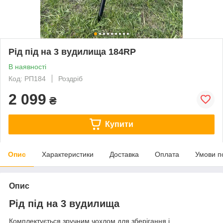
Рід під на 3 вудилища 184RP
В наявності
Код: РП184
Роздріб
2 099
₴
Купити
Опис
Характеристики
Доставка
Оплата
Умови п
Опис
Рід під на 3 вудилища
Комплектується зручним чохлом для зберігання і