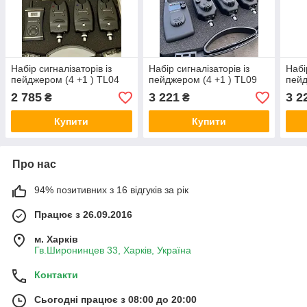
Набір сигналізаторів із
Набір сигналізаторів із
Набі
пейджером (4 +1 ) TL04
пейджером (4 +1 ) TL09
пейд
2 785
3 221
3 2
₴
₴
Купити
Купити
Про нас
94% позитивних з 16 відгуків за рік
Працює з 26.09.2016
м. Харків
Гв.Широнинцев 33, Харків, Україна
Контакти
Сьогодні працює з 08:00 до 20:00