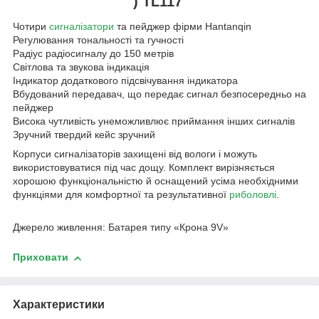
) TL117
Чотири
сигналізатори
та пейджер фірми Hantanqin
Регулювання тональності та гучності
Радіус радіосигналу до 150 метрів
Світлова та звукова індикація
Індикатор додаткового підсвічування індикатора
Вбудований передавач, що передає сигнал безпосередньо на
пейджер
Висока чутливість унеможливлює приймання інших сигналів
Зручний твердий кейс зручний
Корпуси сигналізаторів захищені від вологи і можуть
використовуватися під час дощу. Комплект вирізняється
хорошою функціональністю й оснащений усіма необхідними
функціями для комфортної та результативної
риболовлі
.
Джерело живлення: Батарея типу «Крона 9V»
Приховати
Характеристики