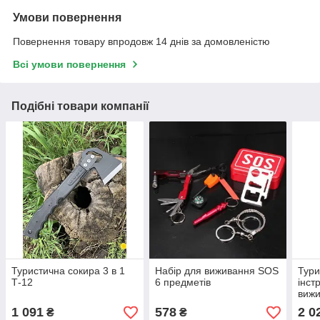
Умови повернення
Повернення товару впродовж 14 днів за домовленістю
Всі умови повернення
Подібні товари компанії
Туристична сокира 3 в 1
Набір для виживання SOS
Тури
Т-12
6 предметів
інст
вижи
Інст
1 091
578
2 0
₴
₴