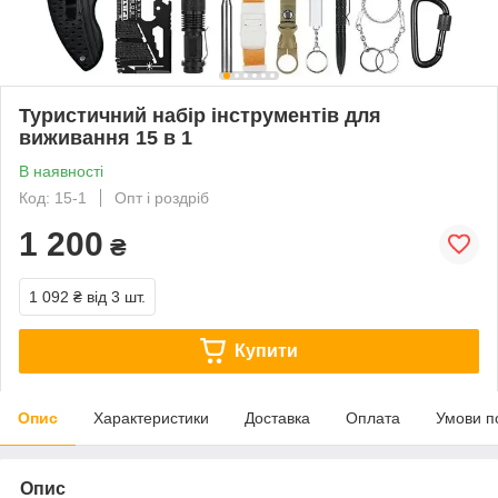
Туристичний набір інструментів для
виживання 15 в 1
В наявності
Код: 15-1
Опт і роздріб
1 200
₴
1 092 ₴
від 3 шт.
Купити
Опис
Характеристики
Доставка
Оплата
Умови п
Опис