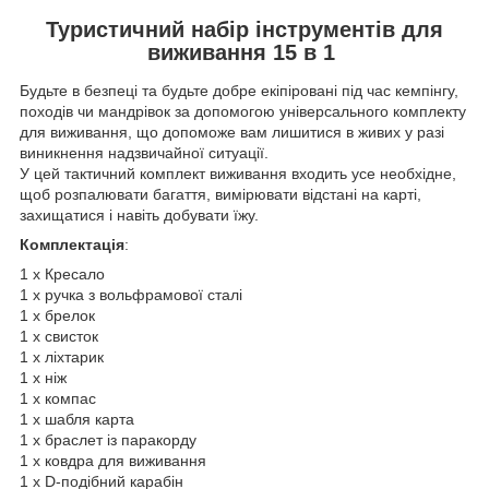
Туристичний набір інструментів для
виживання 15 в 1
Будьте в безпеці та будьте добре екіпіровані під час кемпінгу,
походів чи мандрівок за допомогою універсального комплекту
для виживання, що допоможе вам лишитися в живих у разі
виникнення надзвичайної ситуації.
У цей тактичний комплект виживання входить усе необхідне,
щоб розпалювати багаття, вимірювати відстані на карті,
захищатися і навіть добувати їжу.
Комплектація
:
1 x Кресало
1 х ручка з вольфрамової сталі
1 х брелок
1 х свисток
1 х ліхтарик
1 х ніж
1 х компас
1 х шабля карта
1 х браслет із паракорду
1 х ковдра для виживання
1 х D-подібний карабін