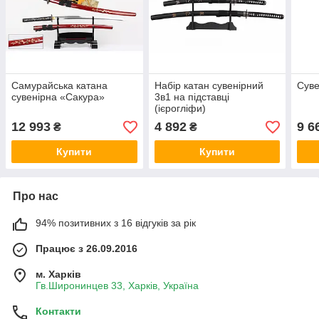
Самурайська катана
Набір катан сувенірний
Суве
сувенірна «Сакура»
3в1 на підставці
(ієрогліфи)
12 993
4 892
9 6
₴
₴
Купити
Купити
Про нас
94% позитивних з 16 відгуків за рік
Працює з 26.09.2016
м. Харків
Гв.Широнинцев 33, Харків, Україна
Контакти