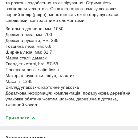
та розкоші оздоблення та екіпірування. Стриманість
вважалася чеснотою. Ознакою гарного смаку вважався
чорний колір (роіро), монотонність якого порушувалася
світлішими, контрастними елементами.
Загальна довжина, мм: 1050
Довжина леза, мм: 700
Довжина рукояти, мм: 285
Товщина леза, мм: 6.8
Ширина леза, мм: 31.7
Марка сталі: дамаск
Твердість сталі, hrc: 57-59
Поверхня леза: satin finish
Матеріал рукоятки: шнур, пластик
Маса, г: 1245
Вигляд упаковки: картонне упаковка
Додаткова інформація: комплектація: подарункова дерев'яна
упаковка обятана жовтим шовком, дерев'яна підставка,
тканиний чохол
Приховати
Характеристики