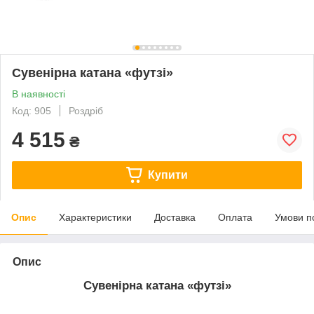
Сувенірна катана «футзі»
В наявності
Код: 905
Роздріб
4 515
₴
Купити
Опис
Характеристики
Доставка
Оплата
Умови п
Опис
Сувенірна катана «футзі»