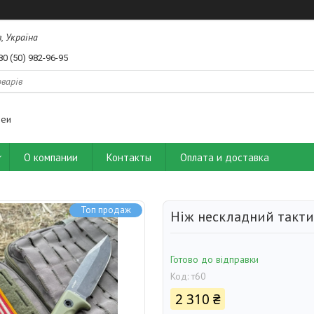
, Україна
80 (50) 982-96-95
деи
О компании
Контакты
Оплата и доставка
Топ продаж
Ніж нескладний такти
Готово до відправки
Код:
т60
2 310 ₴