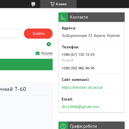
Кошик
Контакти
Знайти
Гв.Широнинцев 33, Харків, Україна
Кошик
+380 (67) 152-13-35
Андрій
+380 (50) 982-96-95
https://beridari.ck.ua/ua/
чний Т-60
dru1d6kk@gmail.com
Графік роботи