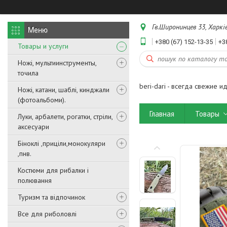
Гв.Широнинцев 33, Харків
+380 (67) 152-13-35
+3
Товары и услуги
Ножі, мультиинструменты,
точила
beri-dari - всегда свежие и
Ножі, катани, шаблі, кинджали
(фотоальбоми).
Главная
Товары
Луки, арбалети, рогатки, стріли,
аксесуари
Біноклі ,приціли,монокуляри
,пнв.
Костюми для рибалки і
полювання
Туризм та відпочинок
Все для риболовлі