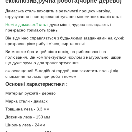
ексклюзив,ручна робота(чорне дерево)
Дамаська сталь виходить в результаті процесу нагріву,
скручування і повторюваної кування множинних шарів сталі.
Ножі з дамаської сталі
дуже міцні, чудово виглядають і
прекрасно тримають грань.
Він відмінно справляється з будь-якими завданнями на кухні:
прекрасно ріже рибу і м'ясо, сир та овочі.
Ви можете брати цей ніж в похід, на риболовлю і на
полювання. Він комплектується чохлом з натуральної шкіри,
що дуже зручно для транспортування.
ож оснащений S-подібної гардой, яка захистить пальці від
сповзання на лезо при роботі ножем
Основні характеристики :
Матеріал рукояті - дерево
Марка стали - дамаск
Товщина леза - 3.3 мм
Довжина леза - 150 мм
Ширина леза - 24мм