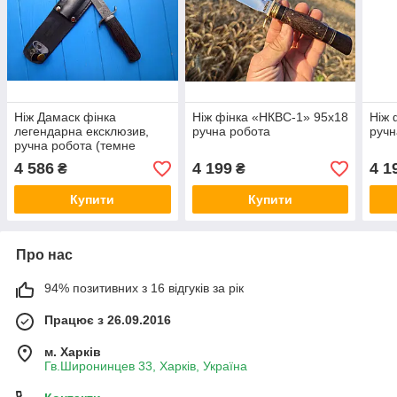
Ніж Дамаск фінка
Ніж фінка «НКВС-1» 95х18
Ніж 
легендарна ексклюзив,
ручна робота
ручн
ручна робота (темне
дерево)
4 586
4 199
4 1
₴
₴
Купити
Купити
Про нас
94% позитивних з 16 відгуків за рік
Працює з 26.09.2016
м. Харків
Гв.Широнинцев 33, Харків, Україна