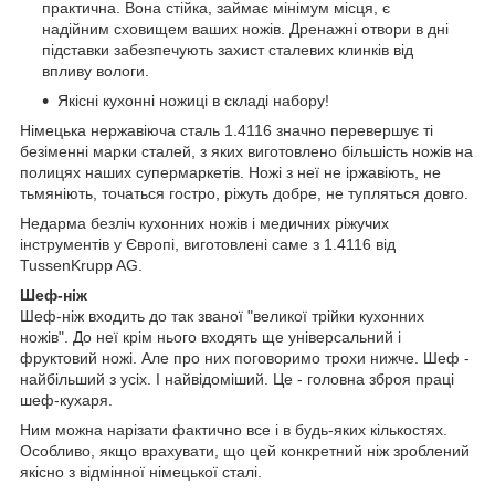
практична. Вона стійка, займає мінімум місця, є
надійним сховищем ваших ножів. Дренажні отвори в дні
підставки забезпечують захист сталевих клинків від
впливу вологи.
Якісні кухонні ножиці в складі набору!
Німецька нержавіюча сталь 1.4116 значно перевершує ті
безіменні марки сталей, з яких виготовлено більшість ножів на
полицях наших супермаркетів. Ножі з неї не іржавіють, не
тьмяніють, точаться гостро, ріжуть добре, не тупляться довго.
Недарма безліч кухонних ножів і медичних ріжучих
інструментів у Європі, виготовлені саме з 1.4116 від
TussenKrupp AG.
Шеф-ніж
Шеф-ніж входить до так званої "великої трійки кухонних
ножів". До неї крім нього входять ще універсальний і
фруктовий ножі. Але про них поговоримо трохи нижче. Шеф -
найбільший з усіх. І найвідоміший. Це - головна зброя праці
шеф-кухаря.
Ним можна нарізати фактично все і в будь-яких кількостях.
Особливо, якщо врахувати, що цей конкретний ніж зроблений
якісно з відмінної німецької сталі.