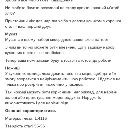
зробити все чисто і без пошкоджень.
Не любите бачити розсипані по столу крихти і рваний м'ятий
хліб?
Пристойний ніж для нарізки хліба з довгим клинком з хорошої
сталі - ваш перший друг.
Мусат
Мусат є в цьому наборі своєрідною вишенькою на торті.
З ним ви точно можете бути впевнені, що у вашому наборі
кухонних ножів є все необхідне.
Тепер ваші ножі завжди будуть гострі та готові до роботи.
Ножиці
У кухонних ножиць леза досить товсті та міцні, щоб дати їм
змогу впоратися з найрізноманітнішою роботою. І йдеться не
тільки про розкриття численних упаковок.
Такі ножиці можуть бути корисними, наприклад, для нарізки
зелені або приготування морепродуктів. Нерідко їх
використовують і для нарізки піци.
Основні характеристики:
Матеріал леза: 1.4116
Твердість сталі 55-56