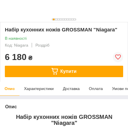
Набір кухонних ножів GROSSMAN "Niagara"
В наявності
Код: Niagara
Роздріб
6 180
₴
Купити
Опис
Характеристики
Доставка
Оплата
Умови п
Опис
Набір кухонних ножів GROSSMAN
"Niagara"