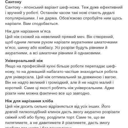
Сантоку
Сантоку - японський варіант шеф-ножа. Теж дуже ефективний
і зручний у роботі. Останнім часом такі ножі стають дедалі
популярнішими. І не дарма. Обов'язково спробуйте ним щось
нарізати. Вам сподобається.
Ніж для нарізання м'яса
Цей ніж схожий на невеликий прямий меч. Він створений,
щоб одним легким рухом нарізати акуратними шматочками
м'ясо, шинку або ковбасу. Усі розрізи будуть рівними й
акуратними, а всі шматочки рівними й однаковими.
Універсальний ніж
Якщо на професійній кухні більше роботи перепадає шеф-
ножу, то на домашній набагато частіше знаходиться робота
для універсала. Цей ніж оптимальний за довжиною і вагою.
Він не надто великий і громіздкий, але й не надто малий і
короткий. Саме ці якості роблять ніж універсальним. Адже
різати ним можна фактично все що завгодно.
Ніж для нарізання хліба
Цей ніж досить сильно відрізняється від усіх інших. Його
довгий пилкоподібний клинок дасть змогу акуратно розрізати
свіжий хліб або булку, розділити торт. Саме те, що ви
пилятимете, а не давитимете й різатимете, дасть змогу