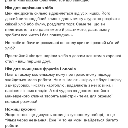
різати ним можна фактично все що завгодно.
Ніж для нарізання хліба
Цей ніж досить сильно відрізняється від усіх інших. Його
довгий пилкоподібний клинок дасть змогу акуратно розрізати
свіжий хліб або булку, розділити торт. Саме те, що ви
пилятимете, а не давитимете й різатимете, дасть змогу
зробити все чисто і без пошкоджень.
Не любите бачити розсипані по столу крихти і рваний м'ятий
хліб?
Пристойний ніж для нарізки хліба з довгим клинком з хорошої
сталі - ваш перший друг.
Ніж для очищення фруктів і овочів
Навіть такому маленькому ножу при грамотному підході
знайдеться маса роботи. Ним знімають шкірку з яблук і шкірку
з цитрусових, чистять картоплю, видаляють з неї ж вічка і
насіння з інших плодів. А які чудеса за допомогою його
маневреного клинка творять майстри - тема для окремої
великої розмови!
Ножиці кухонні
Якщо когось ще дивують ножиці в кухонному наборі, то це
тільки через незнання. Вже їм то на кухні знайдеться багато
роботи.