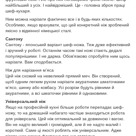
найбільший з усіх. І найвідоміший. Це - головна зброя праці
шеф-кухаря.
Ним можна нарізати фактично все і в будь-яких кількостях.
Особливо, якщо врахувати, що цей конкретний ніж зроблений
якісно з відмінної німецької сталі.
Сантоку
Сантоку - японський варіант шеф-ножа. Теж дуже ефективний
і зручний у роботі. Останнім часом такі ножі стають дедалі
популярнішими. І не дарма. Обов'язково спробуйте ним щось
нарізати. Вам сподобається.
Ніж для нарізання м'яса
Цей ніж схожий на невеликий прямий меч. Він створений,
щоб одним легким рухом нарізати акуратними шматочками
м'ясо, шинку або ковбасу. Усі розрізи будуть рівними й
акуратними, а всі шматочки рівними й однаковими.
Універсальний ніж
Якщо на професійній кухні більше роботи перепадає шеф-
ножу, то на домашній набагато частіше знаходиться робота
для універсала. Цей ніж оптимальний за довжиною і вагою.
Він не надто великий і громіздкий, але й не надто малий і
короткий. Саме ці якості роблять ніж універсальним. Адже