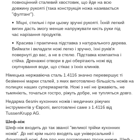
повноцінний сталевий хвостовик, що йде на всю
довжину рукояті (така конструкція ножа називається
"фултанг").
Міцні, стильні і при цьому зручні рукояті. Їхній легкий
вигин дасть змогу менше напружувати кисть руки під
час нарізання продуктів.
Красива і практична підставка з натурального дерева.
Виймати і вкладати ножі легко і зручно, їхні руків'я
повернуті до вас, а не в стелю. Підставка компактна і
стійка. Дренажні отвори в дні оберігають ножі від
скупчування води, що стікає з їхніх клинків.
Німецька нержавіюча сталь 1.4116 значно перевершує ті
безіменні марки сталей, з яких виготовлено більшість ножів на
полицях наших супермаркетів. Ножі з неї не іржавіють, не
тьмяніють, точаться гостро, ріжуть добре, не тупляться довго.
Недарма безліч кухонних ножів і медичних ріжучих
інструментів у Європі, виготовлені саме з 1.4116 від
TussenKrupp AG.
Шеф-ніж
Шеф-ніж входить до так званої "великої трійки кухонних
ножів". До неї крім нього входять ще універсальний і
фруктовий ножі. Але про них поговоримо трохи нижче. Шеф -