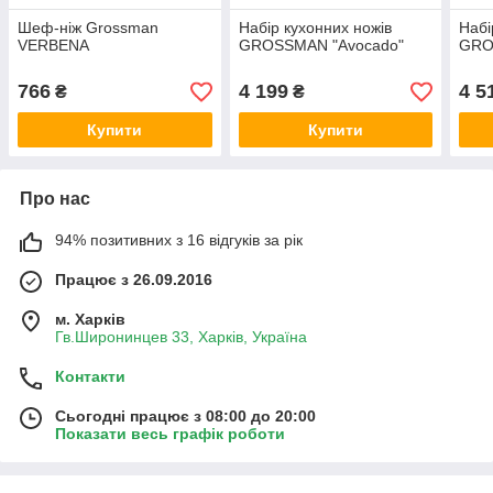
Шеф-ніж Grossman
Набір кухонних ножів
Набі
VERBENA
GROSSMAN "Avocado"
GROS
766
4 199
4 5
₴
₴
Купити
Купити
Про нас
94% позитивних з 16 відгуків за рік
Працює з 26.09.2016
м. Харків
Гв.Широнинцев 33, Харків, Україна
Контакти
Сьогодні працює з 08:00 до 20:00
Показати весь графік роботи