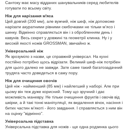
Сантоку має масу відданих шанувальників серед любителів
готувати по всьому світу.
Ніж для нарізання м'яса
Цей довгий (200 мм), але вужчий, ніж шеф, ніж допоможе
нарізати акуратними рівними скибочками не тільки м'ясо і
шинку. Відмінно справляється він і з обробленням динь і
кавунів. Весь секрет у довжині та геометрії клинка. Ну і у
високій якості ножів GROSSMAN, звичайно ж.
Універсальний ніж
Як зрозуміло з назви, це справжній універсал. На кухні
постійно потрібно щось відрізати. Великий шеф-ніж потрібен
для цього далеко не завжди. Зате саме такий багатозадачний
трудяга часто доведеться в саму пору.
Ніж для очищення овочів
Цей ніж - найменший (85 мм) і найлегший у наборі. Але при
цьому він теж дуже корисний. Тому що зручний і дає
можливість маневру. Не тільки очищення фруктів і овочів від
шкірки, а й такі тонкі маніпуляції, як видалення вічок, насіння і
битих частин м'якоті - його завдання. І справляється з ним він
на оцінку "відмінно".
Універсальна підставка
Універсальна підставка для ножів - ще одна родзинка цього