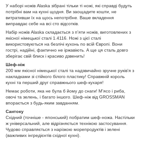
У наборі ножів Alaska зібрані тільки ті ножі, які справді будуть
потрібні вам на кухні щодня. Ви заощадите кошти, не
витративши їх на щось непотрібне. Ваше вкладення
виправдає себе на всі сто відсотків.
Набір ножів Alaska складається з п'яти ножів, виготовлених з
якісної німецької сталі 1.4116. Ножі з цієї сталі
використовуються на безлічі кухонь по всій Європі. Вони
гострі, надійні, фактично не іржавіють. А ще ця сталь довго
зберігає свій блиск і красиво дзвенить!
Шеф-ніж
200 мм якісної німецької сталі та надзвичайно зручне руків'я з
накладками зі стійкого білого пластику! Справжній король
кухні та перший друг справжнього шеф-кухаря!
Немає роботи, яка не була б йому до снаги! М'ясо і риба,
овочі та зелень, і багато іншого. Шеф-ніж від GROSSMAN
впорається з будь-яким завданням.
Сантоку
Східний (точніше - японський) побратим шеф-ножа. Настільки
ж універсальний, але відрізняється технікою застосування.
Чудово справляється з нарізкою морепродуктів і зелені
(важливих інгредієнтів східної кухні).