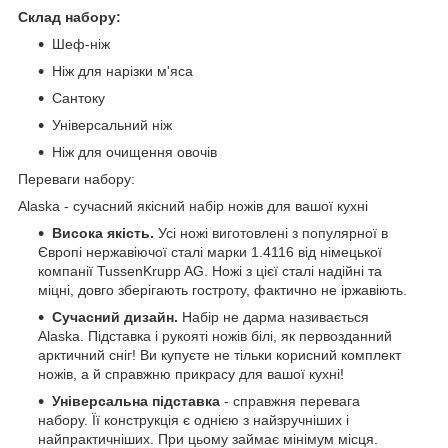
Склад набору:
Шеф-ніж
Ніж для нарізки м'яса
Сантоку
Універсальний ніж
Ніж для очищення овочів
Переваги набору:
Alaska - сучасний якісний набір ножів для вашої кухні
Висока якість.
Усі ножі виготовлені з популярної в
Європі нержавіючої сталі марки 1.4116 від німецької
компанії TussenKrupp AG. Ножі з цієї сталі надійні та
міцні, довго зберігають гостроту, фактично не іржавіють.
Сучасний дизайн.
Набір не дарма називається
Alaska. Підставка і рукояті ножів білі, як первозданний
арктичний сніг! Ви купуєте не тільки корисний комплект
ножів, а й справжню прикрасу для вашої кухні!
Універсальна підставка
- справжня перевага
набору. Її конструкція є однією з найзручніших і
найпрактичніших. При цьому займає мінімум місця.