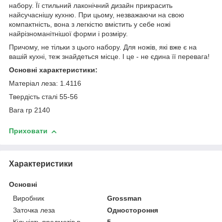
набору. Її стильний лаконічний дизайн прикрасить
найсучаснішу кухню. При цьому, незважаючи на свою
компактність, вона з легкістю вмістить у себе ножі
найрізноманітнішої форми і розміру.
Причому, не тільки з цього набору. Для ножів, які вже є на
вашій кухні, теж знайдеться місце. І це - не єдина її перевага!
Основні характеристики:
Матеріал леза: 1.4116
Твердість сталі 55-56
Вага гр 2140
Приховати
Характеристики
Основні
Виробник
Grossman
Заточка леза
Одностороння
Кількість предметів в
5