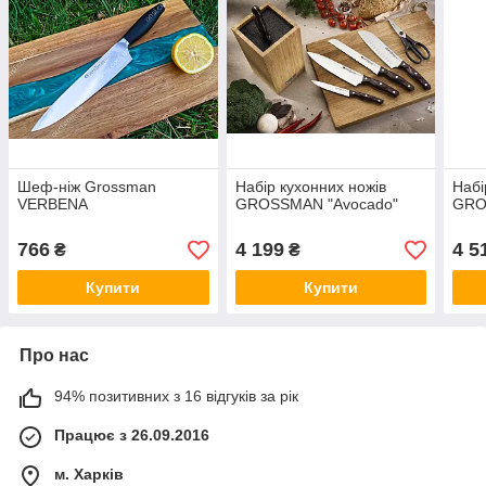
Шеф-ніж Grossman
Набір кухонних ножів
Набі
VERBENA
GROSSMAN "Avocado"
GROS
766
4 199
4 5
₴
₴
Купити
Купити
Про нас
94% позитивних з 16 відгуків за рік
Працює з 26.09.2016
м. Харків