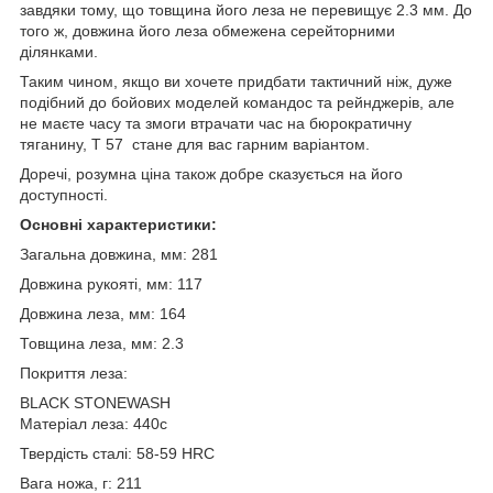
завдяки тому, що товщина його леза не перевищує 2.3 мм. До
того ж, довжина його леза обмежена серейторними
ділянками.
Таким чином, якщо ви хочете придбати тактичний ніж, дуже
подібний до бойових моделей командос та рейнджерів, але
не маєте часу та змоги втрачати час на бюрократичну
тяганину, Т 57 стане для вас гарним варіантом.
Доречі, розумна ціна також добре сказується на його
доступності.
Основні характеристики:
Загальна довжина, мм: 281
Довжина рукояті, мм: 117
Довжина леза, мм: 164
Товщина леза, мм: 2.3
Покриття леза:
BLACK STONEWASH
Матеріал леза: 440c
Твердість сталі: 58-59 HRC
Вага ножа, г: 211