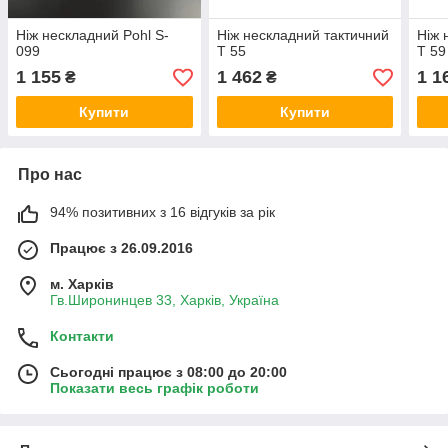
Ніж нескладний Pohl S-
Ніж нескладний тактичний
Ніж 
099
Т 55
Т 59
1 155
1 462
1 1
₴
₴
Купити
Купити
Про нас
94% позитивних з 16 відгуків за рік
Працює з 26.09.2016
м. Харків
Гв.Широнинцев 33, Харків, Україна
Контакти
Сьогодні працює з 08:00 до 20:00
Показати весь графік роботи