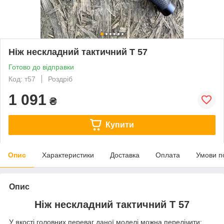
Ніж нескладний тактичний Т 57
Готово до відправки
Код: т57
Роздріб
1 091
₴
Купити
Опис
Характеристики
Доставка
Оплата
Умови п
Опис
Ніж нескладний тактичний Т 57
У якості головних переваг даної моделі можна перелічити: