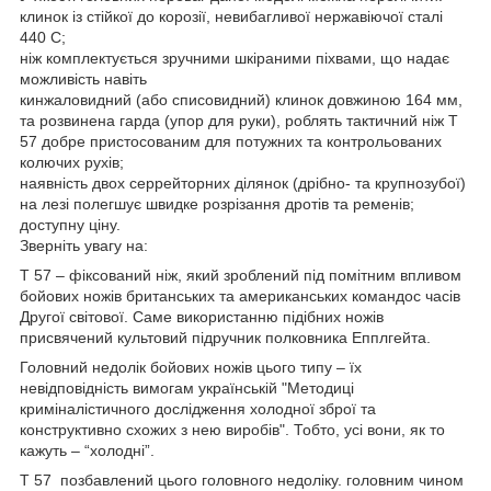
клинок із стійкої до корозії, невибагливої нержавіючої сталі
440 C;
ніж комплектується зручними шкіраними піхвами, що надає
можливість навіть
кинжаловидний (або списовидний) клинок довжиною 164 мм,
та розвинена гарда (упор для руки), роблять тактичний ніж Т
57 добре пристосованим для потужних та контрольованих
колючих рухів;
наявність двох серрейторних ділянок (дрібно- та крупнозубої)
на лезі полегшує швидке розрізання дротів та ременів;
доступну ціну.
Зверніть увагу на:
Т 57 – фіксований ніж, який зроблений під помітним впливом
бойових ножів британських та американських командос часів
Другої світової. Саме використанню підібних ножів
присвячений культовий підручник полковника Епплгейта.
Головний недолік бойових ножів цього типу – їх
невідповідність вимогам українській "Методиці
криміналістичного дослідження холодної зброї та
конструктивно схожих з нею виробів". Тобто, усі вони, як то
кажуть – “холодні”.
Т 57 позбавлений цього головного недоліку. головним чином