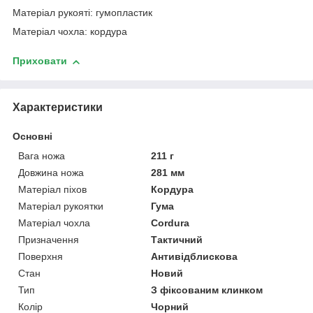
Матеріал рукояті: гумопластик
Матеріал чохла: кордура
Приховати
Характеристики
Основні
Вага ножа
211 г
Довжина ножа
281 мм
Матеріал піхов
Кордура
Матеріал рукоятки
Гума
Матеріал чохла
Cordura
Призначення
Тактичний
Поверхня
Антивідблискова
Стан
Новий
Тип
З фіксованим клинком
Колір
Чорний