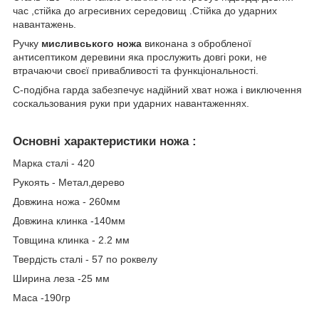
час ,стійка до агресивних середовищ .Стійка до ударних
навантажень.
Ручку
мисливського ножа
виконана з обробленої
антисептиком деревини яка прослужить довгі роки, не
втрачаючи своєї привабливості та функціональності.
С-подібна гарда забезпечує надійний хват ножа і виключення
соскальзования руки при ударних навантаженнях.
Основні характеристики ножа
:
Марка сталі - 420
Рукоять - Метал,дерево
Довжина ножа - 260мм
Довжина клинка -140мм
Товщина клинка - 2.2 мм
Твердість сталі - 57 по роквелу
Ширина леза -25 мм
Маса -190гр