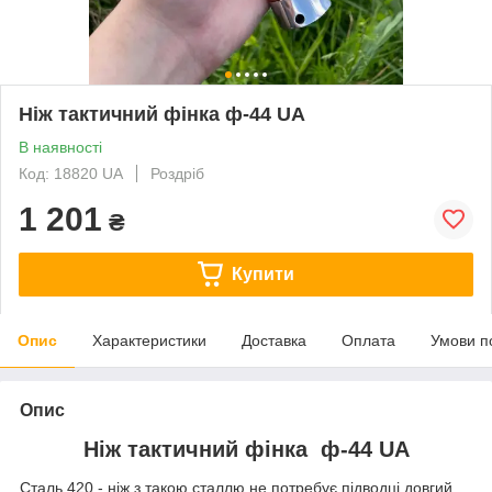
Ніж тактичний фінка ф-44 UA
В наявності
Код: 18820 UA
Роздріб
1 201
₴
Купити
Опис
Характеристики
Доставка
Оплата
Умови п
Опис
Ніж тактичний фінка ф-44 UA
Сталь 420 - ніж з такою сталлю не потребує підводці довгий