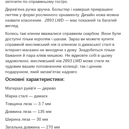
заточити по-справжньому гостро.
Дерев'яна ручка зручна. Больстер і навершя прикрашені
литтям у формі рослинного орнаменту. Дизайн ножа можна
назвати класичним.
2893 LWD
— має показний та багатий
вигляд.
Колись такі клинки вважалися справжнім скарбом. Вони були
доступні тільки королям і шахам. Зараз ви можете купити
справжній мисливський ніж із клинком із дамаської сталі в
інтернет-магазині не виходячи з дому. Знадобиться тільки
бажання й пара кліків мишкою. Не відмовте собі в цьому
задоволенні, мисливський ніж
2893 LWD
може стати як
чудовим вашим поповненням колекції, так і цінним
подарунком, який запам'ятає надовго.
Основні характеристики:
Матеріал руків'я — дерево
Марка сталі — дамаск
Товщина леза — 3.7 мм
Довжина леза — 135 мм
Ширина леза — 30 мм
Загальна довжина — 270 мм