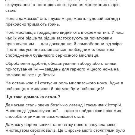
скручування та повторюваного кування множинних шарів
сталі.
Ножі з дамаської сталі дуже міцні, мають чудовий вигляд і
прекрасно тримають грань.
Ножі мисливців традиційно виділяють в окремий тип. У наш
час їх усе рідше та рідше застосовують за початковим
призначенням — для докладання й самооборони від звіра.
Проте ніж усе ще залишається необхідним елементом
спорядження будь-якого серйозного мисливця.
Оброблення здобичі, облаштування табору або стоянки,
приготування їжі — завдань для гарного міцного ножа на
полюванні все ще безліч.
Не останньою є і статусна роль мисливського ножа. Адже в
найкращого мисливця й ніж має бути найкращий!
Що таке дамаська сталь?
Дамаська сталь овеча безліччю легенд і таємничих історій.
Насправді "дамаскування" — один із найдавніших відомих
способів отримання високоякісної сталі.
Дамаск у середньовіччі та початку нового часу славився
мистецтвом своїх ковалів. Це Сирське місто століттями було