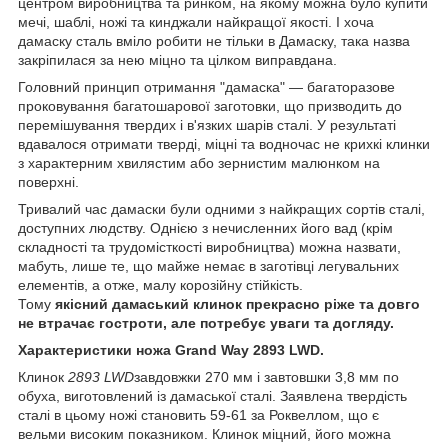
центром виробництва та ринком, на якому можна було купити
мечі, шаблі, ножі та кинджали найкращої якості. І хоча
дамаску сталь вміло робити не тільки в Дамаску, така назва
закріпилася за нею міцно та цілком виправдана.
Головний принцип отримання "дамаска" — багаторазове
проковування багатошарової заготовки, що призводить до
перемішування твердих і в'язких шарів сталі. У результаті
вдавалося отримати тверді, міцні та водночас не крихкі клинки
з характерним хвилястим або зернистим малюнком на
поверхні.
Тривалий час дамаски були одними з найкращих сортів сталі,
доступних людству. Однією з нечисленних його вад (крім
складності та трудомісткості виробництва) можна назвати,
мабуть, лише те, що майже немає в заготівці легувальних
елементів, а отже, малу корозійну стійкість.
Тому
якісний
дамаський клинок прекрасно ріже та довго
не втрачає гостроти, але потребує уваги та догляду.
Характеристики ножа
Grand Way 2893 LWD
.
Клинок
2893 LWD
завдовжки 270 мм і завтовшки 3,8 мм по
обуха, виготовлений із дамаської сталі. Заявлена твердість
сталі в цьому ножі становить 59-61 за Роквеллом, що є
вельми високим показником. Клинок міцний, його можна