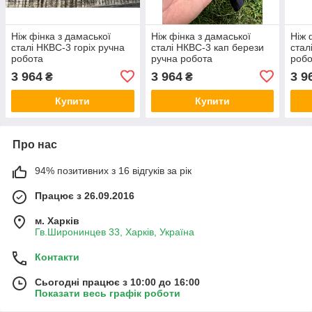
Ніж фінка з дамаської
Ніж фінка з дамаської
Ніж 
сталі НКВС-3 горіх ручна
сталі НКВС-3 кап берези
стал
робота
ручна робота
робо
3 964
3 964
3 9
₴
₴
Купити
Купити
Про нас
94% позитивних з 16 відгуків за рік
Працює з 26.09.2016
м. Харків
Гв.Широнинцев 33, Харків, Україна
Контакти
Сьогодні працює з 10:00 до 16:00
Показати весь графік роботи