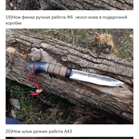
19)Нож финка ручная работа Ф6 ,чехол кожа в подарочной
коробке
20)Нож штык ручная работа А43