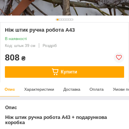
Ніж штик ручна робота А43
В наявності
Код: штык 39 см
Роздріб
808
₴
Купити
Опис
Характеристики
Доставка
Оплата
Умови п
Опис
Ніж штик ручна робота А43 + подарункова
коробка