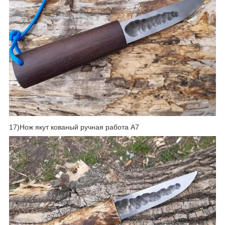
17)Нож якут кованый ручная работа А7