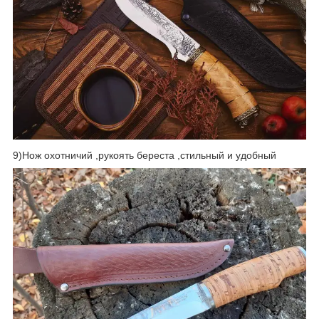
9)Нож охотничий ,рукоять береста ,стильный и удобный