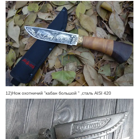
12)Нож охотничий "кабан большой " ,сталь AISI 420