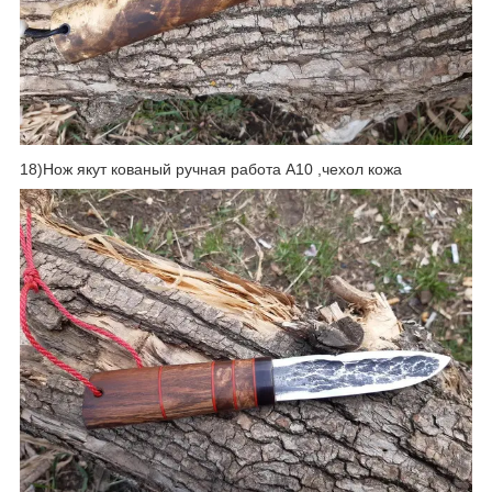
18)Нож якут кованый ручная работа А10 ,чехол кожа