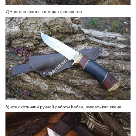
7)Нож для охоты волкодав гравировка
8)нож охотничий ручной работы Кабан, рукоять кап клена