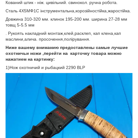
Кований штик - ніж. цивільний. свинокол. ручна робота.
Сталь 4Х5МФ1С інструментальна,корозійностійка,жаростійка.
Довжина 310-320 мм. клинок 195-200 мм. ширина 27-28 мм
товщ 5-5.5 мм
. Рукоять накладний монтаж,клей,расклеп, кап клена,кап
маслини,алича. просочення,полірування.
Ниже вашему вниманию предоставлены самые лучшие
охотничьи ножи ,перейти на карточку товара можно
нажатием на картинку:
1)Нож охотничий и рыбацкий 2290 BLP