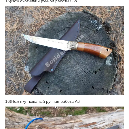
15)Нож охотничий ручной работы GW
16)Нож якут кованый ручная работа А6