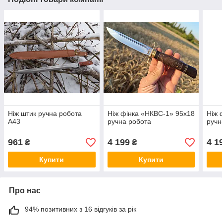
Ніж штик ручна робота
Ніж фінка «НКВС-1» 95х18
Ніж 
А43
ручна робота
ручн
961
4 199
4 1
₴
₴
Купити
Купити
Про нас
94% позитивних з 16 відгуків за рік