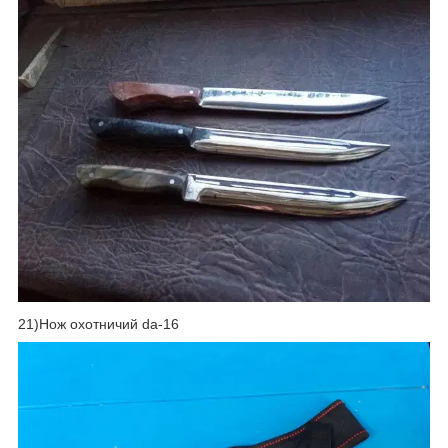
21)Нож охотничий da-16