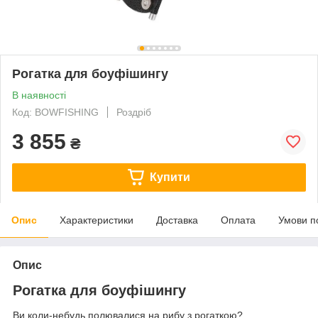
Рогатка для боуфішингу
В наявності
Код: BOWFISHING
Роздріб
3 855
₴
Купити
Опис
Характеристики
Доставка
Оплата
Умови п
Опис
Рогатка для боуфішингу
Ви коли-небудь полювалися на рибу з рогаткою?