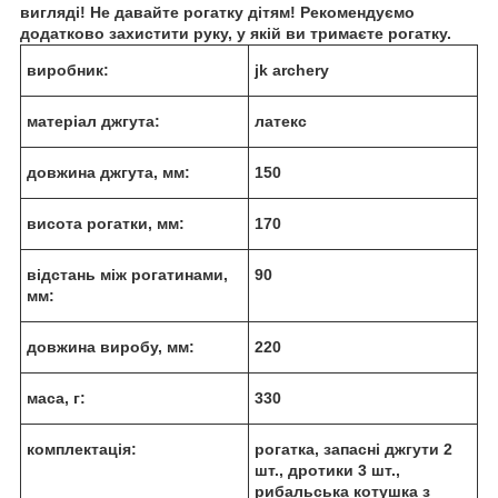
вигляді! Не давайте рогатку дітям! Рекомендуємо
додатково захистити руку, у якій ви тримаєте рогатку.
виробник:
jk archery
матеріал джгута:
латекс
довжина джгута, мм:
150
висота рогатки, мм:
170
відстань між рогатинами,
90
мм:
довжина виробу, мм:
220
маса, г:
330
комплектація:
рогатка, запасні джгути 2
шт., дротики 3 шт.,
рибальська котушка з