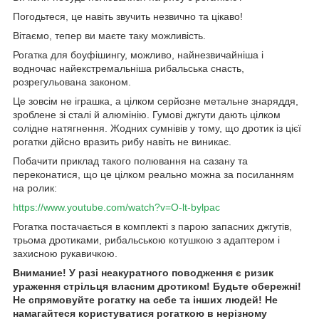
Погодьтеся, це навіть звучить незвично та цікаво!
Вітаємо, тепер ви маєте таку можливість.
Рогатка для боуфішингу, можливо, найнезвичайніша і
водночас найекстремальніша рибальська снасть,
розрегульована законом.
Це зовсім не іграшка, а цілком серйозне метальне знаряддя,
зроблене зі сталі й алюмінію. Гумові джгути дають цілком
солідне натягнення. Жодних сумнівів у тому, що дротик із цієї
рогатки дійсно вразить рибу навіть не виникає.
Побачити приклад такого полювання на сазану та
переконатися, що це цілком реально можна за посиланням
на ролик:
https://www.youtube.com/watch?v=O-lt-bylpac
Рогатка постачається в комплекті з парою запасних джгутів,
трьома дротиками, рибальською котушкою з адаптером і
захисною рукавичкою.
Внимание! У разі неакуратного поводження є ризик
ураження стрільця власним дротиком! Будьте обережні!
Не спрямовуйте рогатку на себе та інших людей! Не
намагайтеся користуватися рогаткою в нерізному