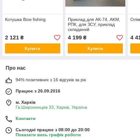
Котушка Bow fishing
Приклад для АК-74, AKM,
Олім
РПК, для ЗСУ, приклад
складаний
2 121
4 199
4 4
₴
₴
Купити
Купити
Про нас
94% позитивних з 16 відгуків за рік
Працює з 26.09.2016
м. Харків
Гв.Широнинцев 33, Харків, Україна
Контакти
Сьогодні працює з 08:00 до 20:00
Показати весь графік роботи