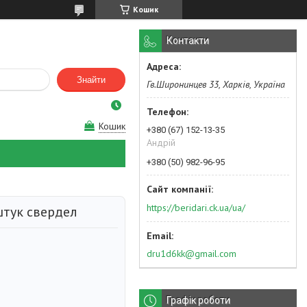
Кошик
Контакти
Знайти
Гв.Широнинцев 33, Харків, Україна
Кошик
+380 (67) 152-13-35
Андрій
+380 (50) 982-96-95
https://beridari.ck.ua/ua/
штук свердел
dru1d6kk@gmail.com
Графік роботи