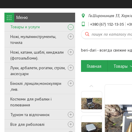
Гв.Широнинцев 33, Харків
+380 (67) 152-13-35
+3
Товары и услуги
Ножі, мультиинструменты,
точила
beri-dari - всегда свежие и
Ножі, катани, шаблі, кинджали
(фотоальбоми).
Главная
Товары
Луки, арбалети, рогатки, стріли,
аксесуари
Біноклі ,приціли,монокуляри
,пнв.
Костюми для рибалки і
полювання
Туризм та відпочинок
Все для риболовлі