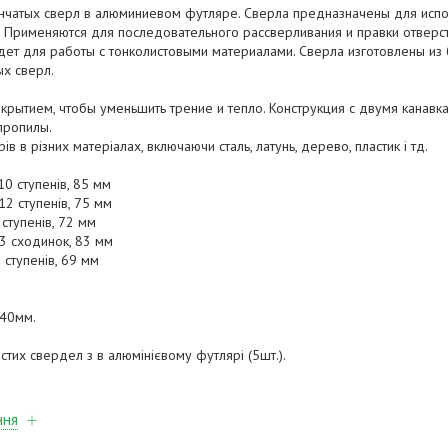
нчатых сверл в алюминиевом футляре. Сверла предназначены для испо
. Применяются для последовательного рассверливания и правки отверсти
йдет для работы с тонколистовыми материалами. Сверла изготовлены из
х сверл.
окрытием, чтобы уменьшить трение и тепло. Конструкция с двумя канав
пропилы.
ів в різних матеріалах, включаючи сталь, латунь, дерево, пластик і тд.
 10 ступенів, 85 мм
 12 ступенів, 75 мм
9 ступенів, 72 мм
 13 сходинок, 83 мм
6 ступенів, 69 мм
х40мм.
астих свердел з в алюмінієвому футлярі (5шт.).
ння