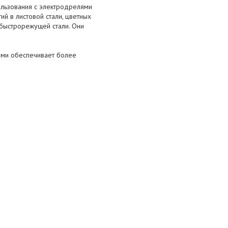
льзования с электродрелями
й в листовой стали, цветных
 быстрорежущей стали. Они
ками обеспечивает более