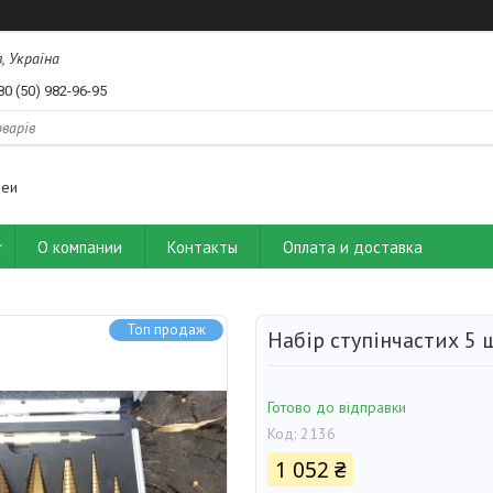
, Україна
80 (50) 982-96-95
деи
О компании
Контакты
Оплата и доставка
Топ продаж
Набір ступінчастих 5 
Готово до відправки
Код:
2136
1 052 ₴