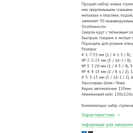
Продам набор новых ступе
или сверлильными станками
металлах и пластике, подо
заменяет 50 индивидуальны
Особенности:
Сверла идут с титановым п
быстрые, гладкие и чистые 
Підходить для різання отвор
Розміри:
# 1: 7-35 мм (1 / 4-1-3 / 8),
№ 2: 5-23 мм (3 / 16-7 / 8),
№ 3: 7-20 мм (1 / 4-3 / 4), 
№ 4: 4-13 мм (1 / 8-1 / 2),
# 5: 5-13 мм (3 / 16-1 / 2), 
Хвостовики (6мм і 9мм).
Керно автоматичне 130мм.
Алюмінієвий кейс 150х120
Комплектація: набір ступінч
Характеристики
Інформація для замовле