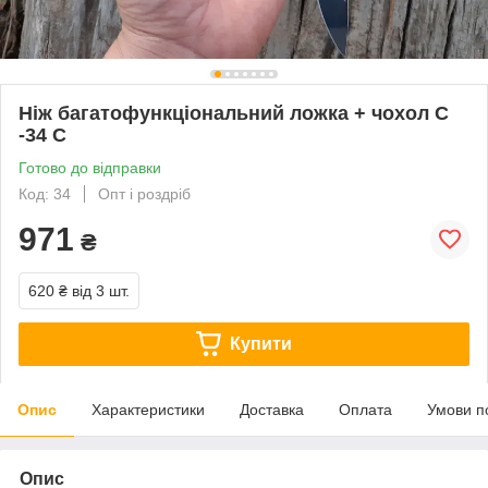
Ніж багатофункціональний ложка + чохол С
-34 С
Готово до відправки
Код: 34
Опт і роздріб
971
₴
620 ₴
від 3 шт.
Купити
Опис
Характеристики
Доставка
Оплата
Умови п
Опис