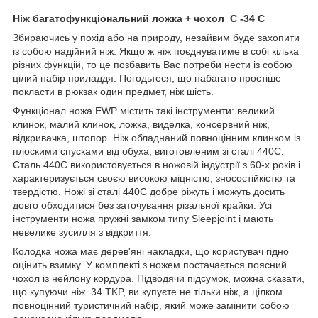
Ніж багатофункціональний ложка + чохол С -34 С
Збираючись у похід або на природу, незайвим буде захопити
із собою надійний ніж. Якщо ж ніж поєднуватиме в собі кілька
різних функцій, то це позбавить Вас потреби нести із собою
цілий набір приладдя. Погодьтеся, що набагато простіше
покласти в рюкзак один предмет, ніж шість.
Функціонал ножа EWP містить такі інструменти: великий
клинок, малий клинок, ложка, виделка, консервний ніж,
відкривачка, штопор. Ніж обладнаний повноцінним клинком із
плоскими спусками від обуха, виготовленим зі сталі 440С.
Сталь 440С використовується в ножовій індустрії з 60-х років і
характеризується своєю високою міцністю, зносостійкістю та
твердістю. Ножі зі сталі 440С добре ріжуть і можуть досить
довго обходитися без заточування різальної крайки. Усі
інструменти ножа пружні замком типу Sleepjoint і мають
невелике зусилля з відкриття.
Колодка ножа має дерев'яні накладки, що користувач гідно
оцінить взимку. У комплекті з ножем постачається поясний
чохол із нейлону кордура. Підводячи підсумок, можна сказати,
що купуючи ніж 34 TKP, ви купуєте не тільки ніж, а цілком
повноцінний туристичний набір, який може замінити собою