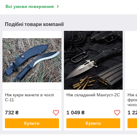
Всі умови повернення
Подібні товари компанії
Ніж кукри мачете в чохлі
Ніж складаний Мангуст-2С
Ніж 
С-11
фрон
чохо
732
1 049
1 2
₴
₴
Купити
Купити