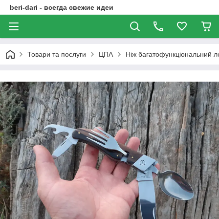
beri-dari - всегда свежие идеи
Товари та послуги
ЦПА
Ніж багатофункціональний л