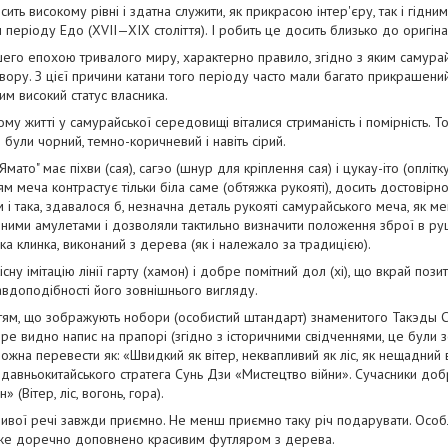
ить високому рівні і здатна служити, як прикрасою інтер'єру, так і гідн
періоду Едо (XVII—XIX століття). І робить це досить близько до оригіна
его епохою тривалого миру, характерно правило, згідно з яким самура
вору. З цієї причини катани того періоду часто мали багато прикрашен
м високий статус власника.
му житті у самурайської середовищі віталися стриманість і помірність.
 були чорний, темно-коричневий і навіть сірий.
"Ямато" має піхви (сая), сагэо (шнур для кріплення сая) і цукау-іто (оплітк
 меча контрастує тільки біла саме (обтяжка рукояті), досить достовірно
 і така, здавалося б, незначна деталь рукояті самурайського меча, як ме
дними амулетами і дозволяли тактильно визначити положення зброї в руц
ка клинка, виконаний з дерева (як і належало за традицією).
сну імітацію лінії гарту (хамон) і добре помітний дол (хі), що вкрай поз
равдоподібності його зовнішнього вигляду.
ям, що зображують нобори (особистий штандарт) знаменитого Такэды Сі
е видно напис на прапорі (згідно з історичними свідченнями, це були з
можна перевести як: «Швидкий як вітер, неквапливий як ліс, як нещадний 
ту давньокитайського стратега Сунь Дзи «Мистецтво війни». Сучасники до
(Вітер, ліс, вогонь, гора).
ливої речі завжди приємно. Не менш приємно таку річ подарувати. Особ
уже доречно доповнено красивим футляром з дерева.