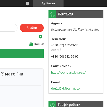
Кошик
Контакти
Знайти
Гв.Широнинцев 33, Харків, Україна
Кошик
+380 (67) 152-13-35
Андрій
+380 (50) 982-96-95
https://beridari.ck.ua/ua/
"Ямато "на
dru1d6kk@gmail.com
Графік роботи