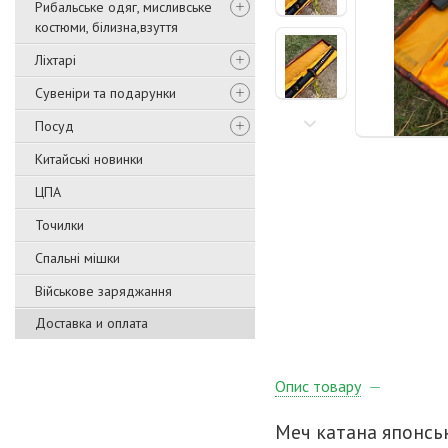
Рибальське одяг, мисливське
костюми, білизна,взуття
Ліхтарі
Сувеніри та подарунки
Посуд
Китайські новинки
ЦПА
Точилки
Спальні мішки
Військове заряджання
Доставка и оплата
Опис товару
Меч катана японськ