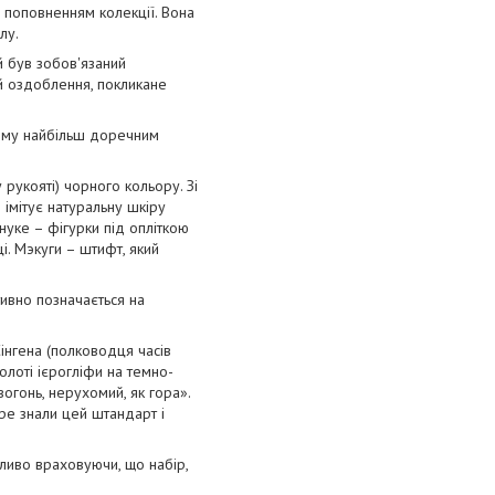
им поповненням колекції. Вона
лу.
й був зобов'язаний
ий оздоблення, покликане
 Тому найбільш доречним
у рукояті) чорного кольору. Зі
 імітує натуральну шкіру
нуке – фігурки під опліткою
і. Мэкуги – штифт, який
итивно позначається на
нгена (полководця часів
олоті ієрогліфи на темно-
вогонь, нерухомий, як гора».
бре знали цей штандарт і
ливо враховуючи, що набір,