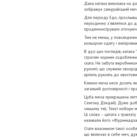
Дана катана виконана на дос
зображує самурайський меч 
Для періоду Едо, прослывш
періодично з'являтися до д
продемонструвати оточуючи
Тим не менш, у повсякденно
кольором одягу і екіпіровки
В дусі цих поглядів, катана 
строгим чорним оздобленням
ската. Не забута виробником
рукояті, що служили своєрі
кріпить рукоять до хвостови
Клинок меча несе досить які
загальній достовірності і п
Цуба меча прикрашена литт
Сенгоку Дзидай). Дуже добр
синьому тлі). Текст нобори 
Ці слова – цитата з тракта
називали його «Фуринкадзан» 
Стати власником такої особ
що включає в себе меч, д