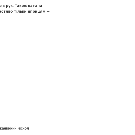
о з рук. Також катана
астиво тільки японцям —
тканинний чохол