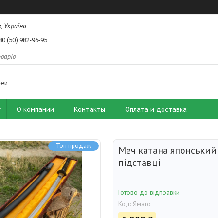
, Україна
80 (50) 982-96-95
деи
О компании
Контакты
Оплата и доставка
Топ продаж
Меч катана японський 
підставці
Готово до відправки
Код:
Ямато