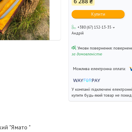
6 288 ₴
Купити
+380 (67) 152-13-35
Андрій
поверненн
за домовленістю
У компанії підключені електронн
купити будь-який товар не покид
ий "Ямато "