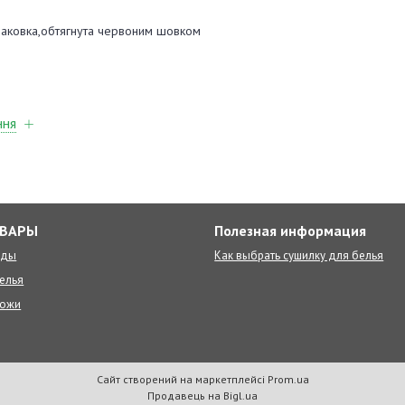
паковка,обтягнута червоним шовком
ння
ОВАРЫ
Полезная информация
оды
Как выбрать сушилку для белья
елья
ножи
Сайт створений на маркетплейсі
Prom.ua
Продавець на Bigl.ua