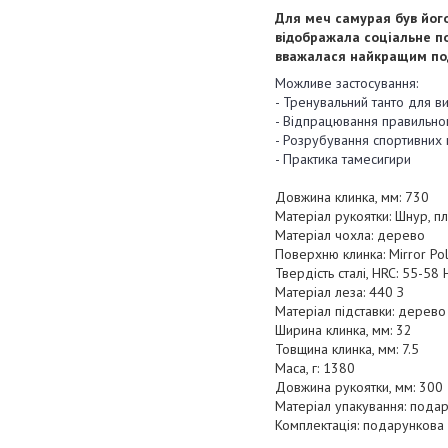
Для меч самурая був його 
відображала соціальне п
вважалася найкращим под
Можливе застосування:
- Тренувальний танто для в
- Відпрацювання правильног
- Розрубування спортивних
- Практика тамесигири
Довжина клинка, мм: 730
Матеріал рукоятки: Шнур, пл
Матеріал чохла: дерево
Поверхню клинка: Mirror Pol
Твердість сталі, HRC: 55-58
Матеріал леза: 440 З
Матеріал підставки: дерево
Ширина клинка, мм: 32
Товщина клинка, мм: 7.5
Маса, г: 1380
Довжина рукоятки, мм: 300
Матеріал упакування: пода
Комплектація: подарункова 