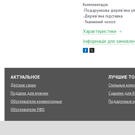
Комплектація:
-Подарункова дерев'яна у
-Дерев'яна підставка
-Тканинний чохол
Характеристики
Інформація для замовле
АКТУАЛЬНОЕ
ЛУЧШИЕ Т
Детские санки
Стильные ком
Подарки для мужчин
Сушилки для б
Обогреватели конвекторные
Подарочные 
Обогреватели УФО