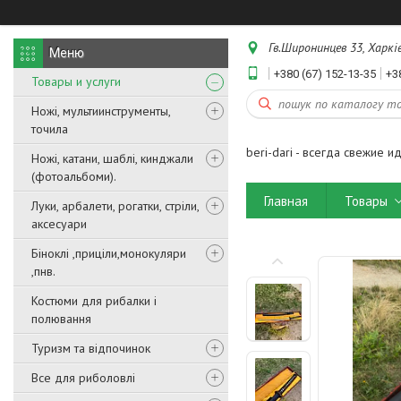
Гв.Широнинцев 33, Харків
+380 (67) 152-13-35
+3
Товары и услуги
Ножі, мультиинструменты,
точила
beri-dari - всегда свежие и
Ножі, катани, шаблі, кинджали
(фотоальбоми).
Главная
Товары
Луки, арбалети, рогатки, стріли,
аксесуари
Біноклі ,приціли,монокуляри
,пнв.
Костюми для рибалки і
полювання
Туризм та відпочинок
Все для риболовлі