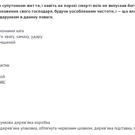
супутником життя, і навіть на порозі смерті воїн не випускав йог
оложення свого господаря, будучи уособленням чистоти, і — що вл
арунком в данину поваги.
иконання ката
о хвату, замаху, удару
 мішеней
астик
ish
 HRC
рункова дерев'яна коробка
дерев'яна упаковка, обтягнута червоним шовком, дерев'яна підставка, 