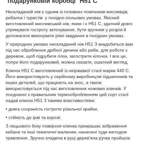
подарунковій коробці H51 С
Нескладаний ніж є одним із головних помічників мисливців,
рибалок і туристів у похідно-польових умовах. Якісний
виготовлений мисливський ніж, яким і є H51 С, здатний довго
утримувати гостроту заточування, бути зручним у розрізі й
допомагати виконувати різні завдання в похідних умовах.
У природних умовах нескладаний ніж H51 З знадобиться вам
під час оброблення дрібної дичини або риби, для роботи з
деревом, щоб підрубити гілок, загострити кілочок. І все це,
попри його подарунковий, можна сказати, ошатний вигляд.
Клинок H51 C виготовлений із неіржавкої сталі марки 440 С.
Його використовують у серійному виробництві підшипників та
інших деталей, що працюють на знос, а також
використовується під час виготовлення ножових клинків. У
поєднанні з правильним термообробленням цей сорт сталі
надав клинок H51 З такими властивостями:
• довга сохраність гостроти різальної крайки;
• стійкість до іржі та корозії.
З лицьового боку поверхня клинка прикрашає зображення
кабана та інші тематичні малюнки, нанесені туди методом
травлення. Зручно кладена в руці дерев'яна ручка пройшла