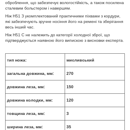
оброблення, що забезпечує вологостійкість, а також посилена
сталевим больстером і навершям.
Ніж H51 З укомплектований практичними піхвами з кордури,
які забезпечують зручне носіння його на ремені та зберігання
весь інший час.
Ніж H51 С не належить до категорії холодної зброї, що
підтверджується наявною його випискою з висновки експерта.
тип ножа:
мисливський
загальна довжина, мм:
270
довжина леза, мм:
150
довжина колодки, мм:
120
товщина леза, мм:
3
ширина леза, мм:
35