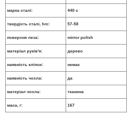
марка сталі:
440 c
твердість сталі, hrc:
57-58
поверхня леза:
mirror polish
матеріал руків'я:
дерево
наявність кліпси:
немає
наявність чохла:
да
матеріал чохла:
тканина
маса, г:
167