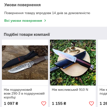
Умови повернення
Повернення товару впродовж 14 днів за домовленістю
Всі умови повернення
Подібні товари компанії
Ніж подарунковий
Ніж мисливський 910 N
Ніж 
вовк 290-3 в подарунковій
пода
коробці
1 097
1 155
1 2
₴
₴