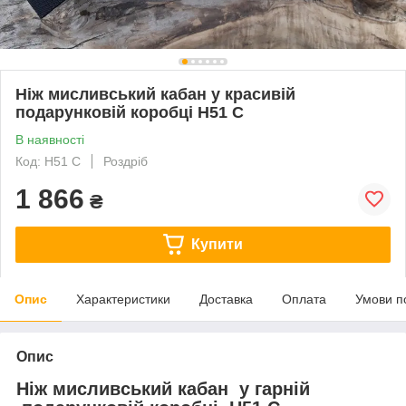
Ніж мисливський кабан у красивій
подарунковій коробці H51 С
В наявності
Код: H51 С
Роздріб
1 866
₴
Купити
Опис
Характеристики
Доставка
Оплата
Умови п
Опис
Ніж мисливський кабан у гарній