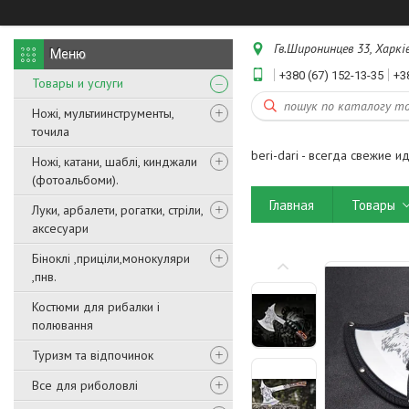
Гв.Широнинцев 33, Харків
+380 (67) 152-13-35
+3
Товары и услуги
Ножі, мультиинструменты,
точила
beri-dari - всегда свежие и
Ножі, катани, шаблі, кинджали
(фотоальбоми).
Главная
Товары
Луки, арбалети, рогатки, стріли,
аксесуари
Біноклі ,приціли,монокуляри
,пнв.
Костюми для рибалки і
полювання
Туризм та відпочинок
Все для риболовлі