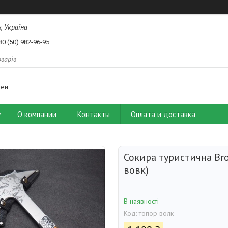
, Україна
80 (50) 982-96-95
деи
О компании
Контакты
Оплата и доставка
Сокира туристична Br
вовк)
В наявності
Код:
топор волк