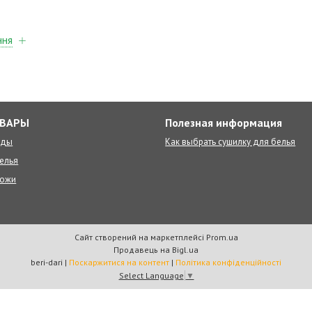
ння
ОВАРЫ
Полезная информация
оды
Как выбрать сушилку для белья
елья
ножи
Сайт створений на маркетплейсі
Prom.ua
Продавець на Bigl.ua
beri-dari |
Поскаржитися на контент
|
Політика конфіденційності
Select Language
▼