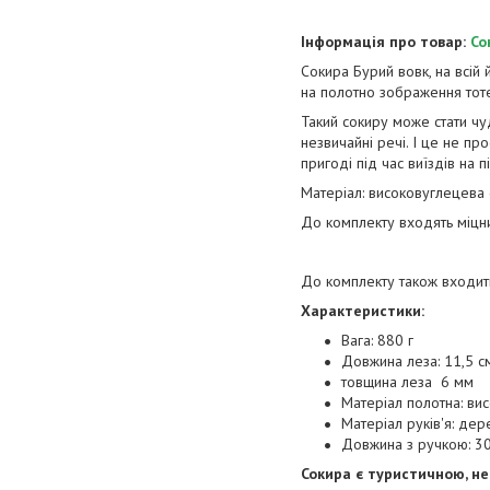
Інформація про товар:
Со
Сокира Бурий вовк, на всій
на полотно зображення тоте
Такий сокиру може стати ч
незвичайні речі. І це не пр
пригоді під час виїздів на п
Матеріал: високовуглецева
До комплекту входять міцни
До комплекту також входить
Характеристики:
Вага: 880 г
Довжина леза: 11,5 с
товщина леза 6 мм
Матеріал полотна: ви
Матеріал руків'я: дер
Довжина з ручкою: 3
Сокира є туристичною, не