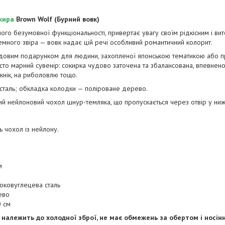
кира
Brown Wolf (Бурний вовк)
 його безумовної функціональності, привертає увагу своїм рідкісним і в
много звіра — вовк надає цій речі особливий романтичний колорит.
удовим подарунком для людини, захопленої японською тематикою або пр
осто марний сувенір: сокирка чудово заточена та збалансована, впевнено 
ікнік, на риболовлю тощо.
 сталь; обкладка колодки — поліроване дерево.
й нейлоновий чохол шнур-темляка, що пропускається через отвір у нижн
 чохол із нейлону.
м
соковуглецева сталь
ево
0 см
 належить до холодної зброї, не має обмежень за обертом і носін