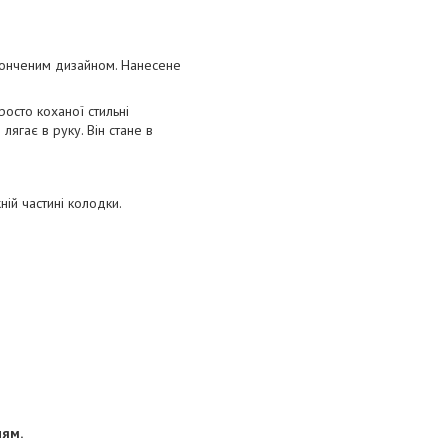
итонченим дизайном. Нанесене
осто коханої стильні
лягає в руку. Він стане в
ій частині колодки.
ням.