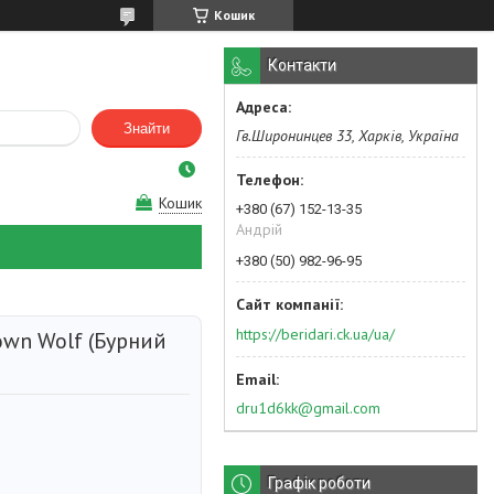
Кошик
Контакти
Знайти
Гв.Широнинцев 33, Харків, Україна
Кошик
+380 (67) 152-13-35
Андрій
+380 (50) 982-96-95
https://beridari.ck.ua/ua/
own Wolf (Бурний
dru1d6kk@gmail.com
Графік роботи