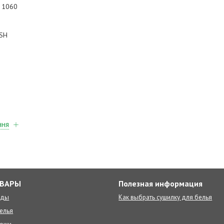
: 1060
ISH
ння
ОВАРЫ
Полезная информация
оды
Как выбрать сушилку для белья
елья