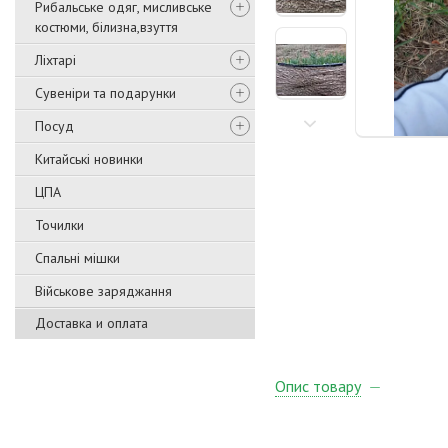
Рибальське одяг, мисливське
костюми, білизна,взуття
Ліхтарі
Сувеніри та подарунки
Посуд
Китайські новинки
ЦПА
Точилки
Спальні мішки
Військове заряджання
Доставка и оплата
Опис товару