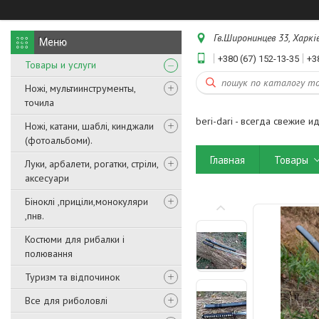
Гв.Широнинцев 33, Харків
+380 (67) 152-13-35
+3
Товары и услуги
Ножі, мультиинструменты,
точила
beri-dari - всегда свежие и
Ножі, катани, шаблі, кинджали
(фотоальбоми).
Главная
Товары
Луки, арбалети, рогатки, стріли,
аксесуари
Біноклі ,приціли,монокуляри
,пнв.
Костюми для рибалки і
полювання
Туризм та відпочинок
Все для риболовлі