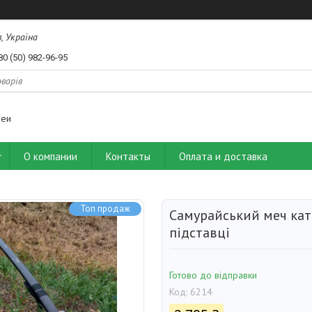
, Україна
80 (50) 982-96-95
деи
О компании
Контакты
Оплата и доставка
Топ продаж
Самурайський меч ката
підставці
Готово до відправки
Код:
6214