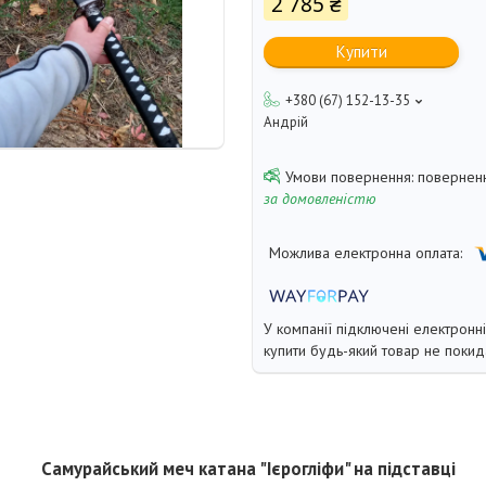
2 785 ₴
Купити
+380 (67) 152-13-35
Андрій
поверненн
за домовленістю
У компанії підключені електронн
купити будь-який товар не покид
Самурайський меч катана "Ієрогліфи" на підставці