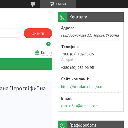
Кошик
Контакти
Знайти
Гв.Широнинцев 33, Харків, Україна
Кошик
+380 (67) 152-13-35
Андрій
+380 (50) 982-96-95
https://beridari.ck.ua/ua/
на "Ієрогліфи" на
dru1d6kk@gmail.com
Графік роботи