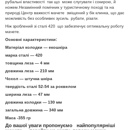
рубальні властивості так що може слугувати і сокирою, й
ножем.Незамінний помічник у туристичному поході та на
природі.Центр важкості мачете зміщений у бік клинка, що дає
можливість без особливих зусиль рубати, різати.
Ніж зроблений зі сталі 420 що забезпечує оптимальну роботу
мачете.
Основні характеристики:
Матеріал колодки — екошкіра
марка сталі — 420
товщина леза — 4 мм
довжина леза — 210 мм
Чохол — штучна шкіра
твердість сталі 52-54 за роквелом
ширина леза — 47 мм
довжина колодки — 130 мм
загальна довжина — 340 мм
Маса -355 гр
До вашої уваги пропонуємо найпопулярніші