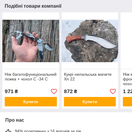
Подібні товари компанії
Ніж багатофункціональний
Кукрі непальська мачете
Ніж 
ложка + чохол С -34 С
Xn 22
фрон
чохо
971
872
1 2
₴
₴
Купити
Купити
Про нас
94% позитивних з 16 відгуків за рік