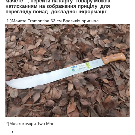
мачете , перейти на карту товару можна
натисканням на зображення прицілу для
перегляду понад докладної інформації:
1 )
Мачете Tramontina 63 см Бразилія оригінал
2)Мачете кукри Two Man