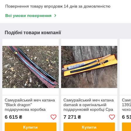
Повернення товару впродовж 14 днів за домовленістю
Всі умови повернення
Подібні товари компанії
Самурайський меч катана
Самурайський меч катана
Саму
"Black dragon"
damask в оригінальній
1391
подарункова коробка
подарунковій коробці Cpa
чохо
6 615
7 271
6 5
₴
₴
Купити
Купити