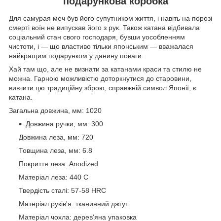
" подарункова коробка
Для самурая меч був його супутником життя, і навіть на порозі
смерті воїн не випускав його з рук. Також катана відбивала
соціальний стан свого господаря, бувши уособленням
чистоти, і — що властиво тільки японським — вважалася
найкращим подарунком у данину поваги.
Хай там що, але не визнати за катанами краси та стилю не
можна. Гарною можливістю доторкнутися до старовини,
вивчити цю традиційну зброю, справжній символ Японії, є
катана.
Загальна довжина, мм: 1020
Довжина ручки, мм: 300
Довжина леза, мм: 720
Товщина леза, мм: 6.8
Покриття леза: Anodized
Матеріал леза: 440 C
Твердість сталі: 57-58 HRC
Матеріал руків'я: тканинний джгут
Матеріал чохла: дерев'яна упаковка