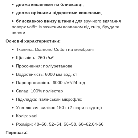
двома кишенями на блискавці
,
двома врізними відкритими кишенями
,
блискавкою внизу штанин
для зручного вдягання
поверх чобіт, із захисним клапаном від снігу, бруду та
вологи.
Основні характеристики:
Тканина: Diamond Cotton на мембрані
Щільність: 260 г/м²
Просочення: поліуретанове
Водостійкість: 6000 мм вод. ст.
Паропроникність: 6000 г/м²/24 год
Склад: 100% поліестер
Підкладка: італійський мікрофліс
Утеплювач: силікон 150 г (2 шари в куртці)
Колір: хакі
Розміри: 48–50, 52–54, 56–58, 60–62,64-66
Переваги: