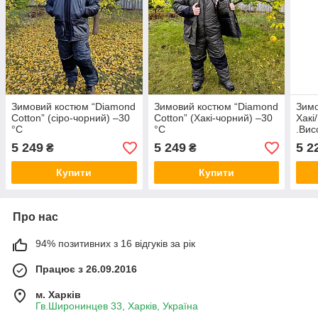
Зимовий костюм “Diamond
Зимовий костюм “Diamond
Зим
Cotton” (сіро-чорний) –30
Cotton” (Хакі-чорний) –30
Хакі
°C
°C
.Вис
5 249
5 249
5 2
₴
₴
Купити
Купити
Про нас
94% позитивних з 16 відгуків за рік
Працює з 26.09.2016
м. Харків
Гв.Широнинцев 33, Харків, Україна