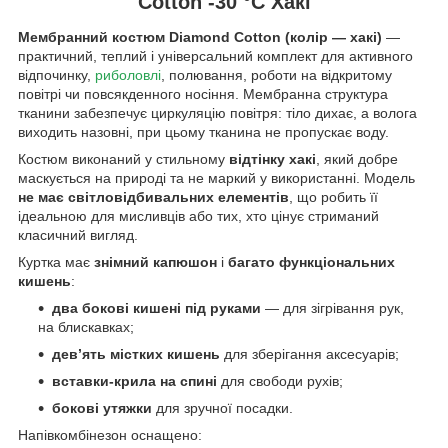
Cotton -30 °C Хакі
Мембранний костюм Diamond Cotton (колір — хакі)
—
практичний, теплий і універсальний комплект для активного
відпочинку,
риболовлі
, полювання, роботи на відкритому
повітрі чи повсякденного носіння. Мембранна структура
тканини забезпечує циркуляцію повітря: тіло дихає, а волога
виходить назовні, при цьому тканина не пропускає воду.
Костюм виконаний у стильному
відтінку хакі
, який добре
маскується на природі та не маркий у використанні. Модель
не має світловідбивальних елементів
, що робить її
ідеальною для мисливців або тих, хто цінує стриманий
класичний вигляд.
Куртка має
знімний капюшон
і
багато функціональних
кишень
:
два бокові кишені під руками
— для зігрівання рук,
на блискавках;
дев’ять містких кишень
для зберігання аксесуарів;
вставки-крила на спині
для свободи рухів;
бокові утяжки
для зручної посадки.
Напівкомбінезон оснащено: