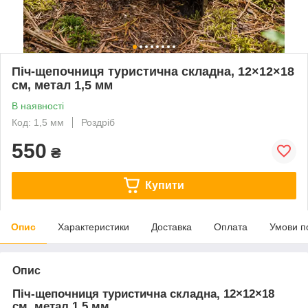
Піч-щепочниця туристична складна, 12×12×18
см, метал 1,5 мм
В наявності
Код: 1,5 мм
Роздріб
550
₴
Купити
Опис
Характеристики
Доставка
Оплата
Умови п
Опис
Піч-щепочниця туристична складна, 12×12×18
см, метал 1,5 мм