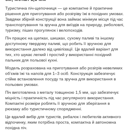
Туристична піч-щепочниця — це компактне й практичне
рішення для приготування або розігріву їжі в похідних умовах.
Завдяки збірній конструкції вона займає мінімум місця під час
транспортування та зручна для виїздів на природу, риболовлі,
туризму, піших прогулянок і велопоходів.
Піч працює на щепках, шишках, сухому паливі та іншому
доступному твердому паливі, що робить її зручною для
використання далеко від цивілізації. Це вдалий варіант для
тих, хто шукає легкий і простий у використанні похідний
пальник для польової кухні.
Модель розрахована на приготування або розігрів невеликих
об’ємів їжі та напоїв для 1–3 осіб. Конструкція забезпечує
стійке встановлення посуду та зручна для використання в
польових умовах.
Піч виготовлена з металу товщиною 1,5 мм, що забезпечує
міцність і практичність під час регулярного використання.
Компактні розміри роблять її зручною для зберігання в
рюкзаку або туристичному спорядженні.
Це вдалий вибір для туристів, рибалок і любителів активного
відпочинку, яким потрібна проста, компактна й автономна
похідна піч.