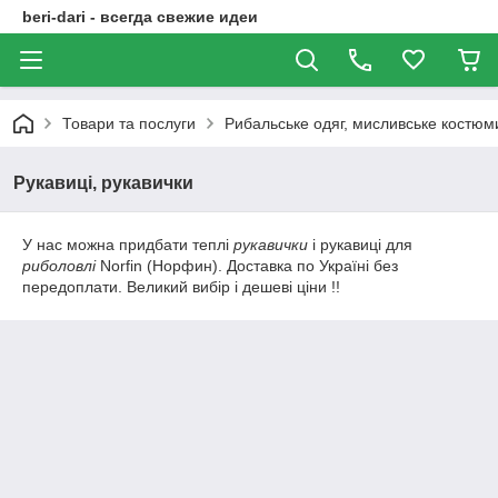
beri-dari - всегда свежие идеи
Товари та послуги
Рибальське одяг, мисливське костюми
Рукавиці, рукавички
У нас можна придбати теплі
рукавички
і рукавиці для
риболовлі
Norfin (Норфин). Доставка по Україні без
передоплати. Великий вибір і дешеві ціни !!