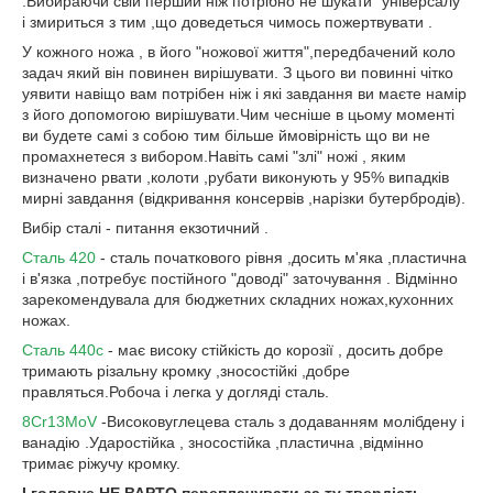
.Вибираючи свій перший ніж потрібно не шукати "універсалу"
і змириться з тим ,що доведеться чимось пожертвувати .
У кожного ножа , в його "ножової життя",передбачений коло
задач який він повинен вирішувати. З цього ви повинні чітко
уявити навіщо вам потрібен ніж і які завдання ви маєте намір
з його допомогою вирішувати.Чим чесніше в цьому моменті
ви будете самі з собою тим більше ймовірність що ви не
промахнетеся з вибором.Навіть самі "злі" ножі , яким
визначено рвати ,колоти ,рубати виконують у 95% випадків
мирні завдання (відкривання консервів ,нарізки бутербродів).
Вибір сталі - питання екзотичний .
Сталь 420
- сталь початкового рівня ,досить м'яка ,пластична
і в'язка ,потребує постійного "доводі" заточування . Відмінно
зарекомендувала для бюджетних складних ножах,кухонних
ножах.
Сталь 440с
- має високу стійкість до корозії , досить добре
тримають різальну кромку ,зносостійкі ,добре
правляться.Робоча і легка у догляді сталь.
8Cr13MoV
-Високовуглецева сталь з додаванням молібдену і
ванадію .Ударостійка , зносостійка ,пластична ,відмінно
тримає ріжучу кромку.