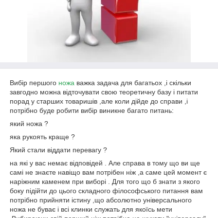
Вибір першого
ножа
важка задача для багатьох ,і скільки
завгодно можна відточувати свою теоретичну базу і питати
порад у старших товаришів ,але коли дійде до справи ,і
потрібно буде робити вибір виникне багато питань:
який ножа ?
яка рукоять краще ?
Який стали віддати перевагу ?
на які у вас немає відповідей . Але справа в тому що ви ще
самі не знаєте навіщо вам потрібен ніж ,а саме цей момент є
наріжним каменем при виборі . Для того що б знати з якого
боку підійти до цього складного філософського питання вам
потрібно прийняти істину ,що абсолютно універсального
ножа не буває і всі клинки служать для якоїсь мети