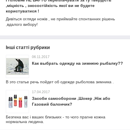
І головне НЕ ВАРТО переплачувати за ту твердість
,міцність , зносостійкість якої ви не будете
користуватися !
Дивіться огляди ножів , не приймайте спонтанних рішень
,вдалого вибору!
Інші статті рубрики
06.11.2017
Как выбрать одежду на зимнюю рыбалку??
В это статье речь пойдет об одежде рыболова зимника .
17.04.2017
Засоби самооборони ,Шокер ,Ніж або
Газовий балончик?
Безпека вас і ваших близьких - то чого прагне кожна
нормальна людина.